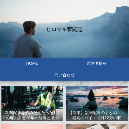
ヒロマル奮闘記
HOME
運営者情報
問い合わせ
新聞配達を始めた【たった1つ
【副業】新聞配達のまとめ！
の理由】と10年の経緯とその
最高のバイトで月12万の収
結果
入