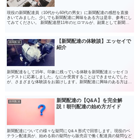
現役の新聞配達員（10代から60代の男女）に新聞配達の感想を直接
きいてみました。少しでも新聞配達に興味をある方は是非、参考にし
てみてください。 新聞配達歴11年のヒロマルが、副業として新聞配
達のブログを運営しています。
【新聞配達の体験談】エッセイで
新聞配達
紹介
新聞配達をして15年。印象に残っている体験を新聞配達エッセイコ
ンテストに応募しました。なにか受賞することはできませんでした
が、さまざまな体験談をお届けします。新聞配達に興味のある方は、
是非、ご覧ください。
新聞配達の【Q&A】を完全解
新聞配達
説！朝刊配達の始め方ガイド
新聞配達についての様々な疑問にＱ&Ａ形式で回答します。現役のベ
テラン配達員が、始める前の疑問から販売店で働く配達員の疑問など