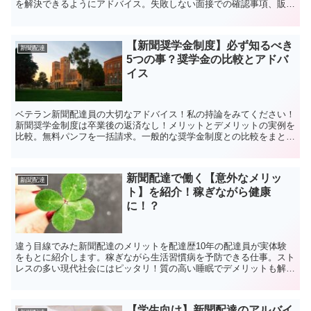
を解決できるようにアドバイス。失敗しない面接での確認事項、販売
店の選び方、新聞配達の魅力を発信しています。
【新聞奨学金制度】必ず知るべき
新聞配達
5つの事？奨学金の比較とアドバ
イス
ベテラン新聞配達員の大切なアドバイス！私の持論をみてください！
新聞奨学金制度は卒業後の返済なし！メリットとデメリットの実例を
比較。無料パンフを一括請求。一般的な奨学金制度との比較をまと
め、新聞奨学生になるためには？大切なことは何なのか？
新聞配達で働く【意外なメリッ
新聞配達
ト】を紹介！稼ぎながら健康
に！？
違う目線でみた新聞配達のメリットを配達歴10年の配達員が実体験
をもとに紹介します。稼ぎながら生活習慣病を予防できる仕事。スト
レスの多い現代社会にはピッタリ！質の高い睡眠でデメリットも解
消。退職後も楽に働ける新聞配達を紹介します。身体は資本！
【学生向け】新聞配達のアルバイ