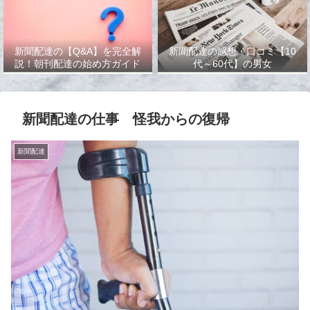
新聞配達の【Q&A】を完全解
新聞配達の感想・口コミ【10
説！朝刊配達の始め方ガイド
代～60代】の男女
新聞配達の仕事 怪我からの復帰
新聞配達