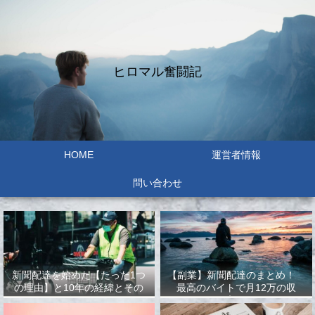
ヒロマル奮闘記
HOME
運営者情報
問い合わせ
新聞配達を始めた【たった1つ
【副業】新聞配達のまとめ！
の理由】と10年の経緯とその
最高のバイトで月12万の収
結果
入